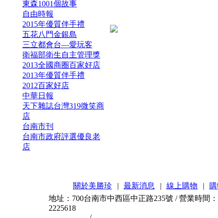
東森1001個故事
自由時報
2015年優質伴手禮
五花八門金銀島
三立都會台—愛玩客
衛福部衛生自主管理獎
2013全國商圈百家好店
2013年優質伴手禮
2012百家好店
中華日報
天下雜誌台灣319微笑商
店
台南市刊
台南市政府評選優良老
店
關於美勝珍
|
最新消息
|
線上購物
|
購
地址：700台南市中西區中正路235號 / 營業時間：AM11
2225618
台南伴手禮
/
台南蜜餞