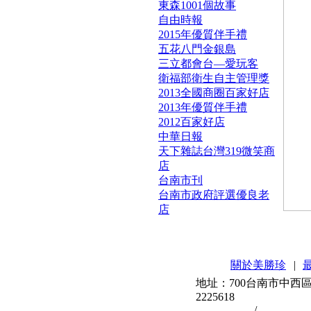
東森1001個故事
自由時報
2015年優質伴手禮
五花八門金銀島
三立都會台—愛玩客
衛福部衛生自主管理獎
2013全國商圈百家好店
2013年優質伴手禮
2012百家好店
中華日報
天下雜誌台灣319微笑商
店
台南市刊
台南市政府評選優良老
店
關於美勝珍
|
地址：700台南市中西區中正
2225618
台南伴手禮
/
台南蜜餞