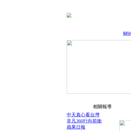
關
相關報導
中天真心看台灣
非凡360行向前衝
蘋果日報