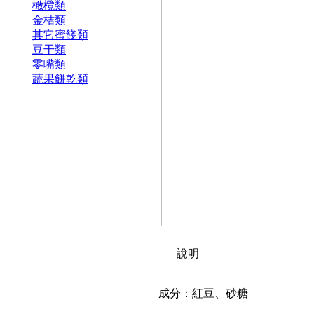
橄欖類
金桔類
其它蜜餞類
豆干類
零嘴類
蔬果餅乾類
說明
成分：紅豆、砂糖