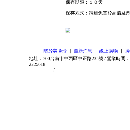
保存期限：１０天
保存方式：請避免置於高溫及
關於美勝珍
|
最新消息
|
線上購物
|
購
地址：700台南市中西區中正路235號 / 營業時間：AM11
2225618
台南伴手禮
/
台南蜜餞
台南是個美食城市，台南
台南伴手禮
Home
|
加入最愛
台南蜜餞最好吃
關於美勝珍
/
產品介紹
101年四月公告
台南蜜餞特價
101年三月公告
101年二月公告