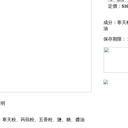
定價：
$
1
成分：寒天
油
保存期限：
明
：寒天粉、蒟蒻粉、五香粉、鹽、糖、醬油