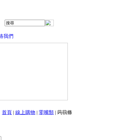
絡我們
首頁
|
線上購物
|
零嘴類
| 蒟蒻條