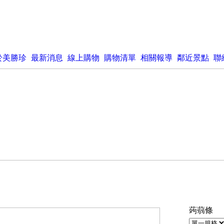
於美勝珍
最新消息
線上購物
購物清單
相關報導
鄰近景點
聯
蒟蒻條