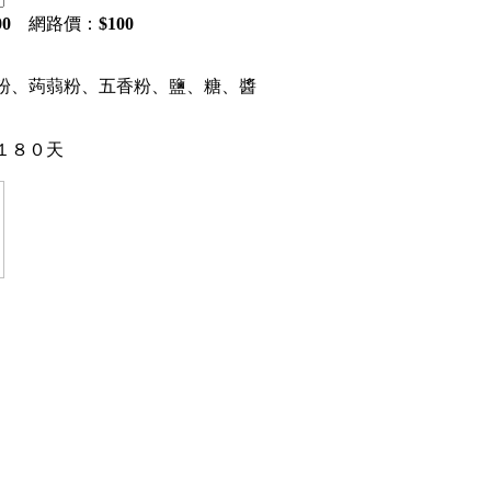
00
網路價：
$
100
粉、蒟蒻粉、五香粉、鹽、糖、醬
１８０天