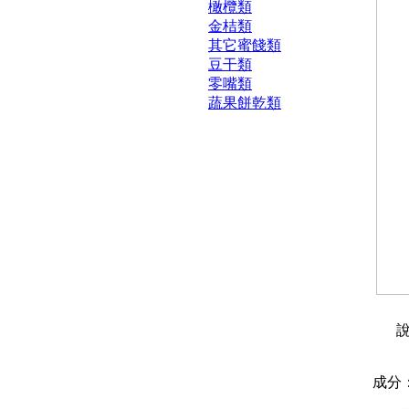
橄欖類
金桔類
其它蜜餞類
豆干類
零嘴類
蔬果餅乾類
說
成分