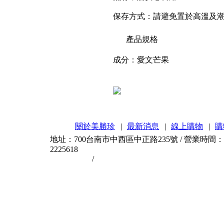
保存方式：請避免置於高溫及
產品規格
成分：愛文芒果
關於美勝珍
|
最新消息
|
線上購物
|
購
地址：700台南市中西區中正路235號 / 營業時間：AM11
2225618
台南伴手禮
/
台南蜜餞
的招牌。美勝珍所在位置的中正商圈，沙卡里巴市集發生了二次
Home
|
加入最愛
關於美勝珍
/
產品介紹