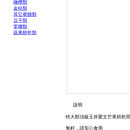
橄欖類
金桔類
其它蜜餞類
豆干類
零嘴類
蔬果餅乾類
說明
特大顆頂級玉井愛文芒果烘乾
無籽，請安心食用