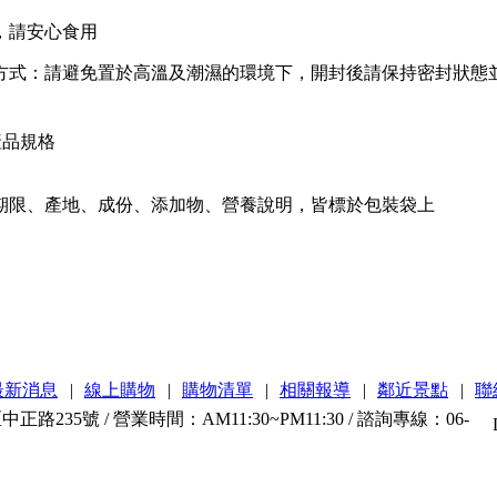
，請安心食用
方式：請避免置於高溫及潮濕的環境下，開封後請保持密封狀態
品規格
期限、產地、成份、添加物、營養說明，皆標於包裝袋上
最新消息
|
線上購物
|
購物清單
|
相關報導
|
鄰近景點
|
聯
路235號 / 營業時間：AM11:30~PM11:30 / 諮詢專線：06-
台南是個美食城市，台南蜜餞味道有些微差異，客人馬上就吃的