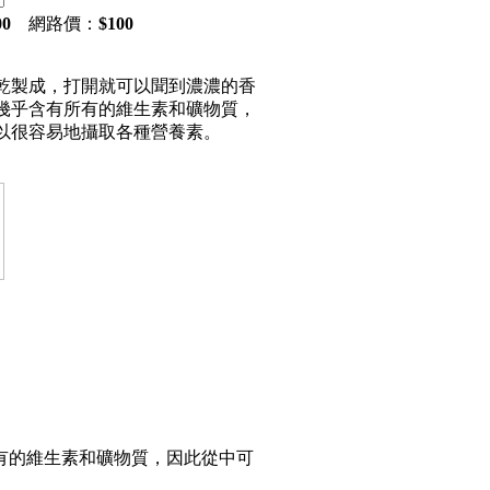
00
網路價：
$
100
乾製成，打開就可以聞到濃濃的香
幾乎含有所有的維生素和礦物質，
以很容易地攝取各種營養素。
有的維生素和礦物質，因此從中可