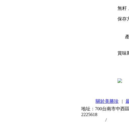
無籽
保存
產
賞味
關於美勝珍
|
地址：700台南市中西區中正
2225618
台南伴手禮
/
台南蜜餞