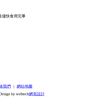
並儘快食用完畢
絡我們
|
網站地圖
Design by webtech
網頁設計
出來，為了不辜負客人的要求與期待，對於台南蜜餞製作過程，