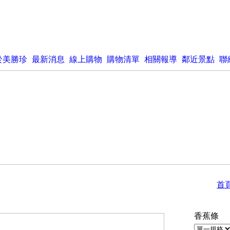
於美勝珍
最新消息
線上購物
購物清單
相關報導
鄰近景點
聯
首
香蕉條