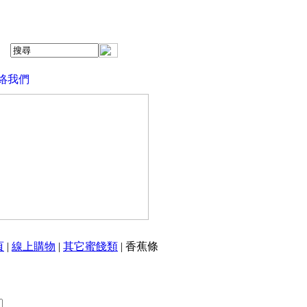
絡我們
頁
|
線上購物
|
其它蜜餞類
| 香蕉條