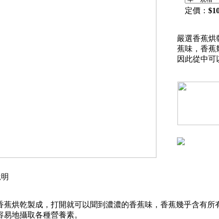
定價：
$
1
嚴選香蕉烘
蕉味，香蕉
因此從中可
明
香蕉烘乾製成，打開就可以聞到濃濃的香蕉味，香蕉幾乎含有所
容易地攝取各種營養素。