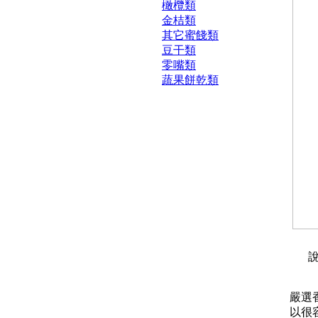
橄欖類
金桔類
其它蜜餞類
豆干類
零嘴類
蔬果餅乾類
說
嚴選
以很